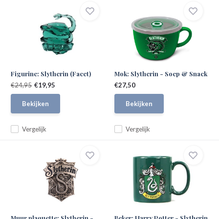
Figurine: Slytherin (Facet)
Mok: Slytherin - Soep & Snack
€24,95
€19,95
€27,50
Bekijken
Bekijken
Vergelijk
Vergelijk
Muur plaquette: Slytherin -
Beker: Harry Potter - Slytherin