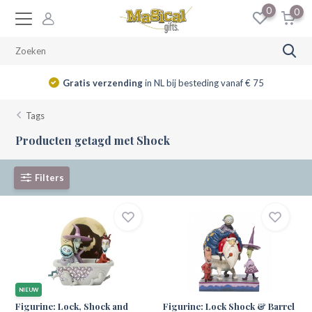
0
0
Gratis verzending
in NL bij besteding vanaf € 75
Tags
Producten getagd met Shock
Filters
NIEUW
Figurine: Lock, Shock and
Figurine: Lock Shock & Barrel