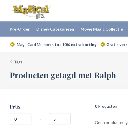
Pre-Order
Disney Categorieën
Movie Magic Collectie
MagicCard Members
tot 10% extra korting
Gratis ver
Tags
Producten getagd met Ralph
Prijs
0
Producten
-
Geen producten ge