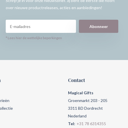
Schrijf je in voor onze nieuwsbrief. Jij bent de eerste die hoort
over nieuwe productreleases, acties en aanbiedingen!
Abonneer
* Lees hier de wettelijke beperkingen
n
Contact
Magical Gifts
rieën
Groenmarkt 203 - 205
llectie
3311 BD Dordrecht
Nederland
Tel:
+31 78 6314355