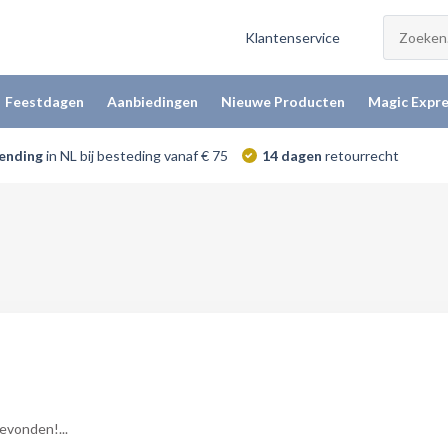
Klantenservice
Feestdagen
Aanbiedingen
Nieuwe Producten
Magic Expre
zending
in NL bij besteding vanaf € 75
14 dagen
retourrecht
vonden!...