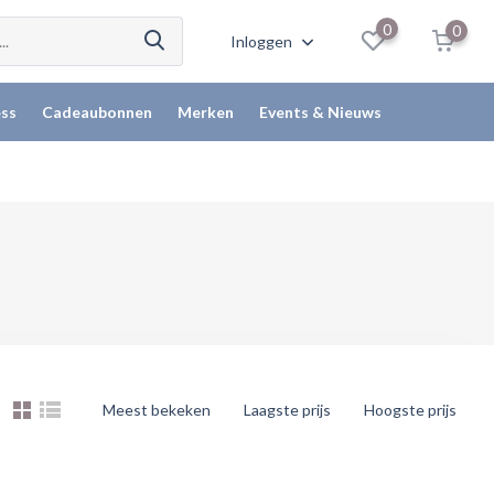
0
0
Inloggen
ss
Cadeaubonnen
Merken
Events & Nieuws
Meest bekeken
Laagste prijs
Hoogste prijs