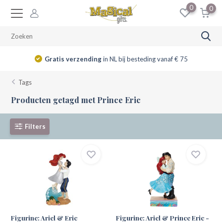
0
0
Gratis verzending
in NL bij besteding vanaf € 75
Tags
Producten getagd met Prince Eric
Filters
Figurine: Ariel & Eric
Figurine: Ariel & Prince Eric -