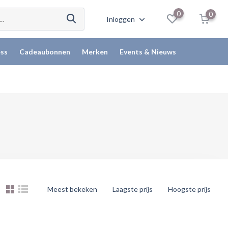
0
0
Inloggen
ss
Cadeaubonnen
Merken
Events & Nieuws
Meest bekeken
Laagste prijs
Hoogste prijs