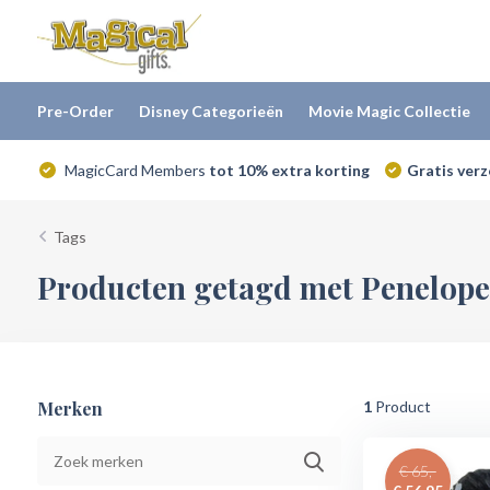
Pre-Order
Disney Categorieën
Movie Magic Collectie
MagicCard Members
tot 10% extra korting
Gratis ver
Tags
Producten getagd met Penelope
Merken
1
Product
€ 65,-