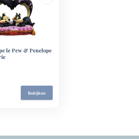
epe le Pew & Penelope
rie
Bekijken