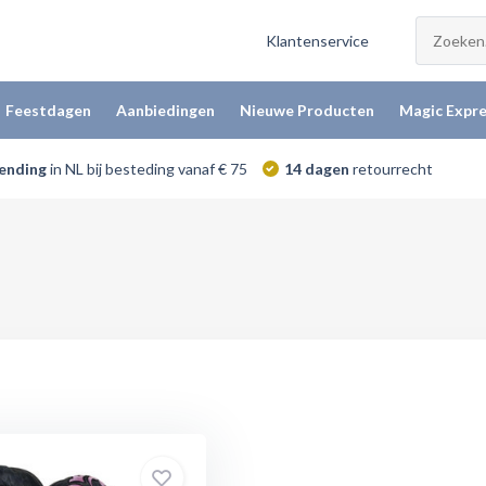
Klantenservice
Feestdagen
Aanbiedingen
Nieuwe Producten
Magic Expre
zending
in NL bij besteding vanaf € 75
14 dagen
retourrecht