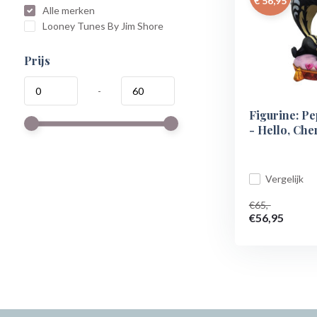
€ 56,95
Alle merken
Looney Tunes By Jim Shore
Prijs
-
Figurine: P
- Hello, Che
Vergelijk
€65,-
€56,95