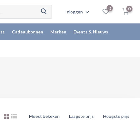
0
0
Inloggen
ss
Cadeaubonnen
Merken
Events & Nieuws
Meest bekeken
Laagste prijs
Hoogste prijs