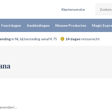
Klantenservice
Feestdagen
Aanbiedingen
Nieuwe Producten
Magic Expre
zending
in NL bij besteding vanaf € 75
14 dagen
retourrecht
ana
vonden!...