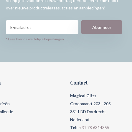
Schrijf je in voor onze nieuwsbrief. Jij bent de eerste die hoort
over nieuwe productreleases, acties en aanbiedingen!
Abonneer
* Lees hier de wettelijke beperkingen
n
Contact
Magical Gifts
rieën
Groenmarkt 203 - 205
llectie
3311 BD Dordrecht
Nederland
Tel:
+31 78 6314355