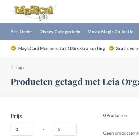
Pre-Order
Disney Categorieën
Movie Magic Collectie
MagicCard Members
tot 10% extra korting
Gratis ver
Tags
Producten getagd met Leia Org
Prijs
0
Producten
-
Geen producten ge