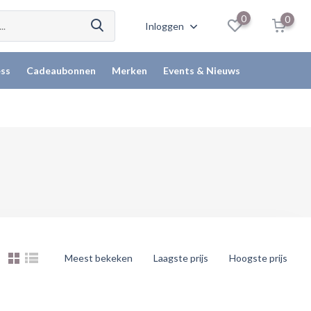
0
0
Inloggen
ss
Cadeaubonnen
Merken
Events & Nieuws
Meest bekeken
Laagste prijs
Hoogste prijs