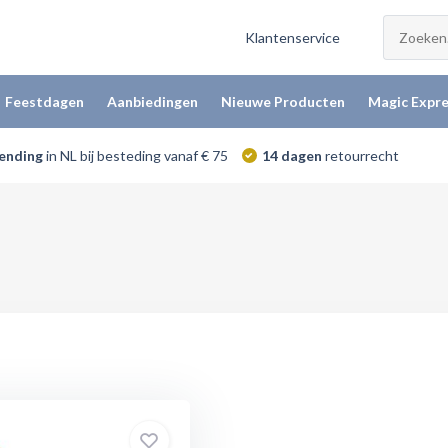
Klantenservice
Feestdagen
Aanbiedingen
Nieuwe Producten
Magic Expre
zending
in NL bij besteding vanaf € 75
14 dagen
retourrecht