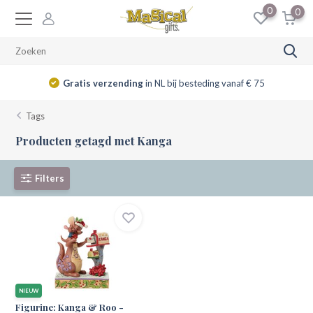
0
0
Gratis verzending
in NL bij besteding vanaf € 75
Tags
Producten getagd met Kanga
Filters
NIEUW
Figurine: Kanga & Roo -