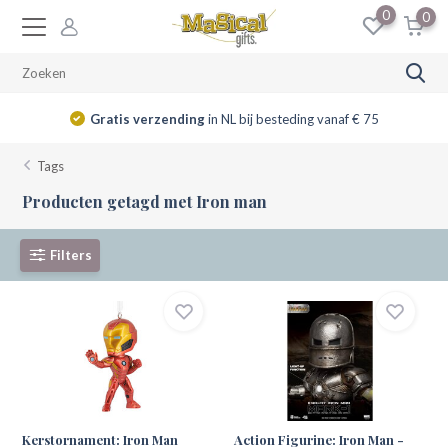
0
0
Gratis verzending
in NL bij besteding vanaf € 75
Tags
Producten getagd met Iron man
Filters
Kerstornament: Iron Man
Action Figurine: Iron Man -