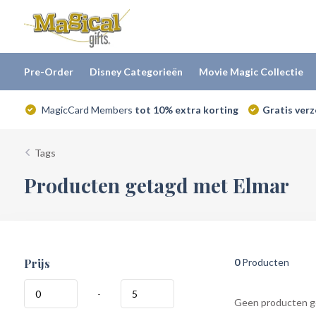
Pre-Order
Disney Categorieën
Movie Magic Collectie
MagicCard Members
tot 10% extra korting
Gratis ver
Tags
Producten getagd met Elmar
Prijs
0
Producten
-
Geen producten ge