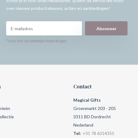
Schrijf je in voor onze nieuwsbrief. Jij bent de eerste die hoort
over nieuwe productreleases, acties en aanbiedingen!
Abonneer
* Lees hier de wettelijke beperkingen
n
Contact
Magical Gifts
rieën
Groenmarkt 203 - 205
llectie
3311 BD Dordrecht
Nederland
Tel:
+31 78 6314355