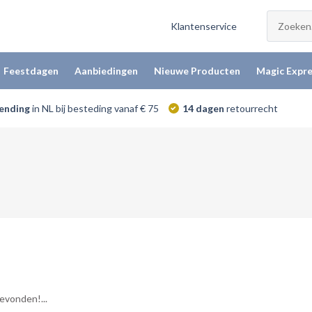
Klantenservice
Feestdagen
Aanbiedingen
Nieuwe Producten
Magic Expre
zending
in NL bij besteding vanaf € 75
14 dagen
retourrecht
vonden!...