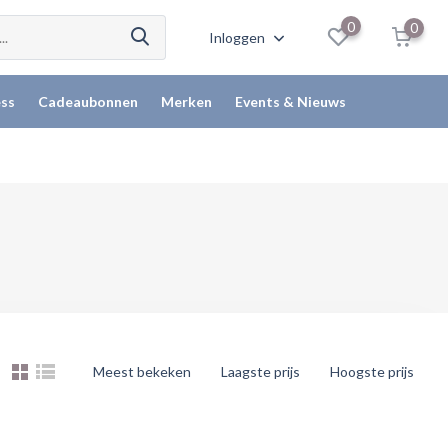
0
0
Inloggen
ss
Cadeaubonnen
Merken
Events & Nieuws
Meest bekeken
Laagste prijs
Hoogste prijs