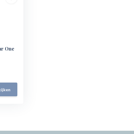
ar One
ijken