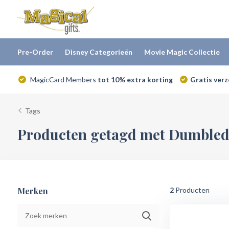
Pre-Order
Disney Categorieën
Movie Magic Collectie
MagicCard Members
tot 10% extra korting
Gratis ver
Tags
Producten getagd met Dumbled
Merken
2
Producten