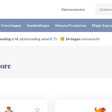
Klantenservice
Feestdagen
Aanbiedingen
Nieuwe Producten
Magic Expre
zending
in NL bij besteding vanaf € 75
14 dagen
retourrecht
ore