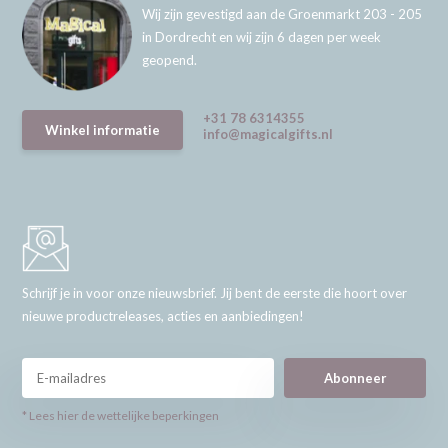
Wij zijn gevestigd aan de Groenmarkt 203 - 205
in Dordrecht en wij zijn 6 dagen per week
geopend.
+31 78 6314355
Winkel informatie
info@magicalgifts.nl
Schrijf je in voor onze nieuwsbrief. Jij bent de eerste die hoort over
nieuwe productreleases, acties en aanbiedingen!
Abonneer
* Lees hier de wettelijke beperkingen