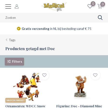
0
0
Gratis verzending
in NL bij besteding vanaf € 75
Tags
Producten getagd met Doc
Filters
MAGICAL MARKET
Ornamenten: WDCC Snow
Figurine: Doc - Diamond Mine