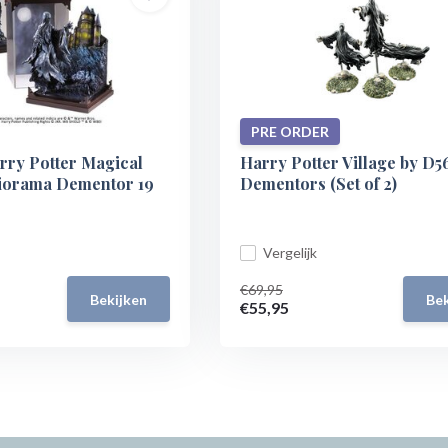
PRE ORDER
rry Potter Magical
Harry Potter Village by D5
iorama Dementor 19
Dementors (Set of 2)
Vergelijk
€69,95
Bekijken
Bek
€55,95