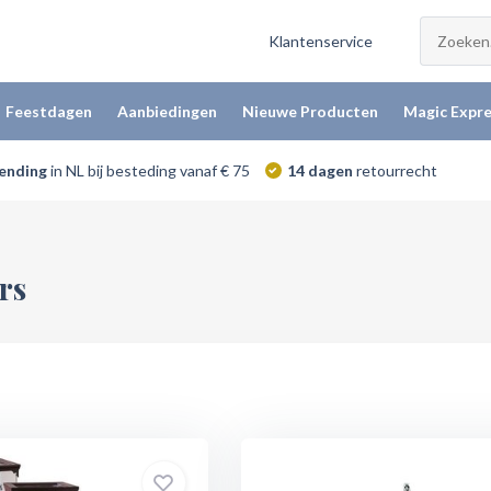
Klantenservice
Feestdagen
Aanbiedingen
Nieuwe Producten
Magic Expre
zending
in NL bij besteding vanaf € 75
14 dagen
retourrecht
rs