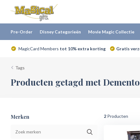
Pre-Order
Disney Categorieën
Movie Magic Collectie
MagicCard Members
tot 10% extra korting
Gratis ver
Tags
Producten getagd met Demento
Merken
2
Producten