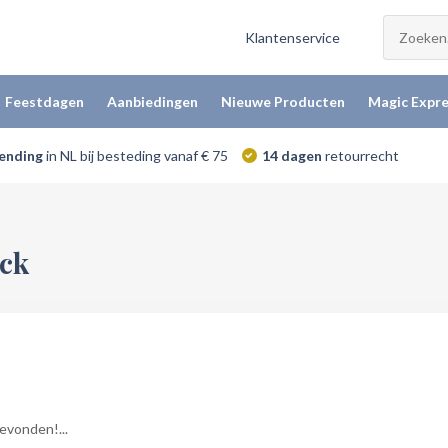
Klantenservice
Feestdagen
Aanbiedingen
Nieuwe Producten
Magic Expre
zending
in NL bij besteding vanaf € 75
14 dagen
retourrecht
uck
vonden!...