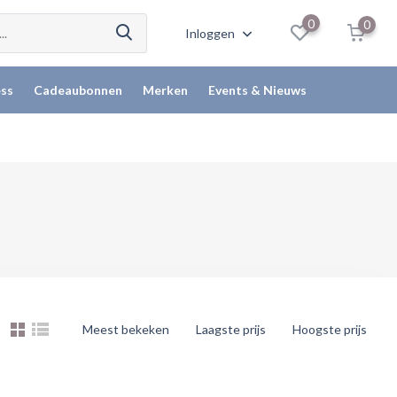
0
0
Inloggen
ss
Cadeaubonnen
Merken
Events & Nieuws
Meest bekeken
Laagste prijs
Hoogste prijs