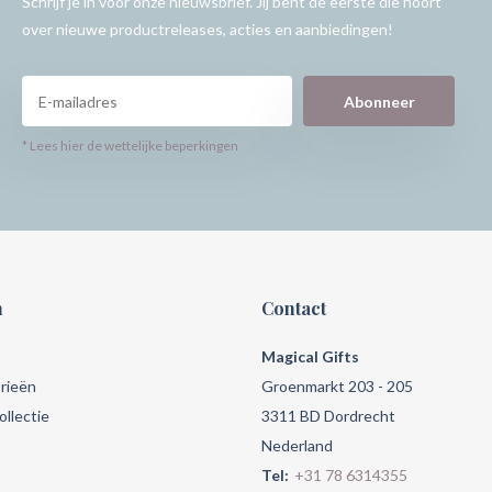
Schrijf je in voor onze nieuwsbrief. Jij bent de eerste die hoort
over nieuwe productreleases, acties en aanbiedingen!
Abonneer
* Lees hier de wettelijke beperkingen
n
Contact
Magical Gifts
rieën
Groenmarkt 203 - 205
llectie
3311 BD Dordrecht
Nederland
Tel:
+31 78 6314355