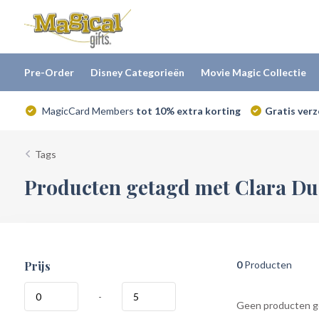
Pre-Order
Disney Categorieën
Movie Magic Collectie
MagicCard Members
tot 10% extra korting
Gratis ver
Tags
Producten getagd met Clara D
Prijs
0
Producten
-
Geen producten ge