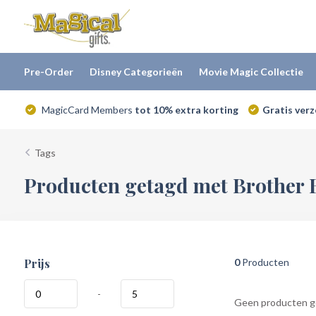
Pre-Order
Disney Categorieën
Movie Magic Collectie
MagicCard Members
tot 10% extra korting
Gratis ver
Tags
Producten getagd met Brother B
Prijs
0
Producten
-
Geen producten ge