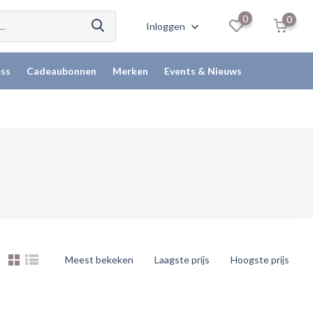
0
0
Inloggen
ss
Cadeaubonnen
Merken
Events & Nieuws
Meest bekeken
Laagste prijs
Hoogste prijs