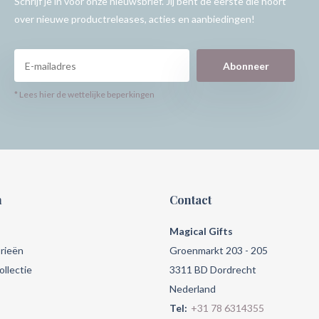
Schrijf je in voor onze nieuwsbrief. Jij bent de eerste die hoort
over nieuwe productreleases, acties en aanbiedingen!
Abonneer
* Lees hier de wettelijke beperkingen
n
Contact
Magical Gifts
rieën
Groenmarkt 203 - 205
llectie
3311 BD Dordrecht
Nederland
Tel:
+31 78 6314355