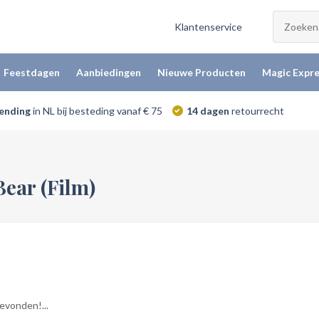
Klantenservice
Feestdagen
Aanbiedingen
Nieuwe Producten
Magic Expre
zending
in NL bij besteding vanaf € 75
14 dagen
retourrecht
ear (Film)
vonden!...