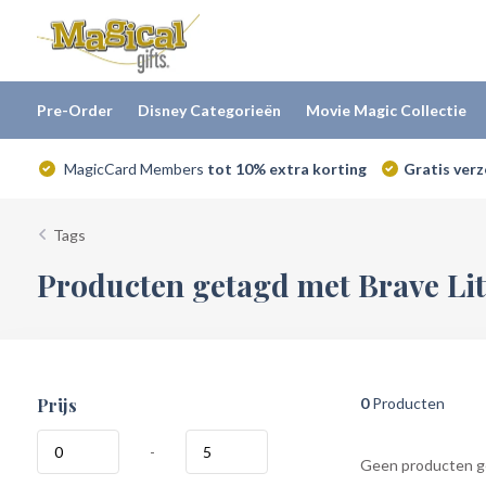
Pre-Order
Disney Categorieën
Movie Magic Collectie
MagicCard Members
tot 10% extra korting
Gratis ver
Tags
Producten getagd met Brave Litt
Prijs
0
Producten
-
Geen producten ge