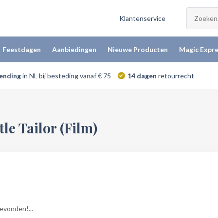
Klantenservice
Feestdagen
Aanbiedingen
Nieuwe Producten
Magic Expre
zending
in NL bij besteding vanaf € 75
14 dagen
retourrecht
le Tailor (Film)
vonden!...