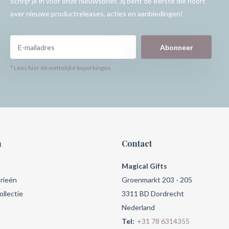
Schrijf je in voor onze nieuwsbrief. Jij bent de eerste die hoort
over nieuwe productreleases, acties en aanbiedingen!
Abonneer
* Lees hier de wettelijke beperkingen
n
Contact
Magical Gifts
rieën
Groenmarkt 203 - 205
llectie
3311 BD Dordrecht
Nederland
Tel:
+31 78 6314355