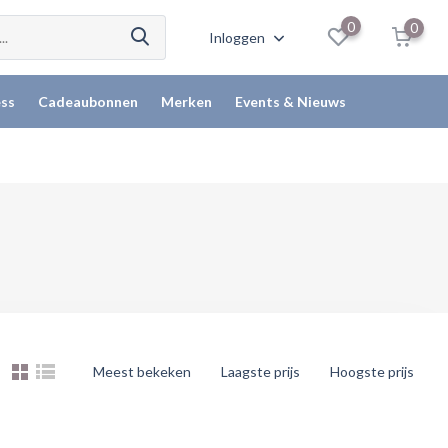
0
0
Inloggen
ss
Cadeaubonnen
Merken
Events & Nieuws
Meest bekeken
Laagste prijs
Hoogste prijs