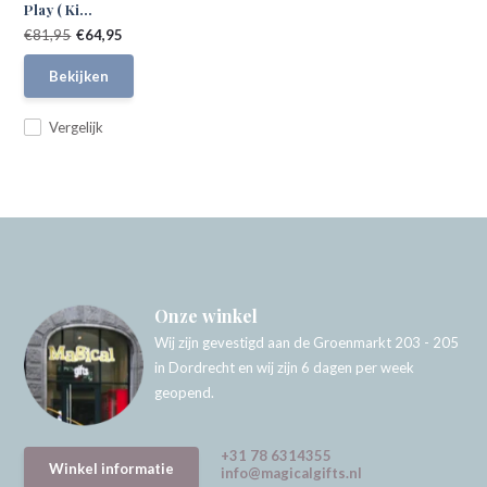
Play ( Ki...
€81,95
€64,95
Bekijken
Vergelijk
Onze winkel
Wij zijn gevestigd aan de Groenmarkt 203 - 205
in Dordrecht en wij zijn 6 dagen per week
geopend.
+31 78 6314355
Winkel informatie
info@magicalgifts.nl