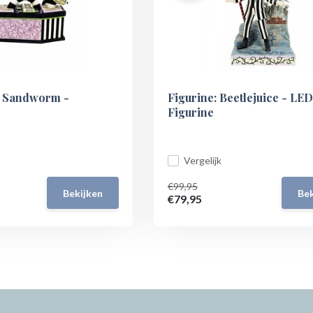
: Sandworm -
Figurine: Beetlejuice - LED
Figurine
Vergelijk
€99,95
Bekijken
Bek
€79,95