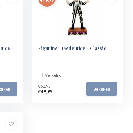
€ 49,95
uice -
Figurine: Beetlejuice - Classic
Vergelijk
€62,95
ijken
Bekijken
€49,95