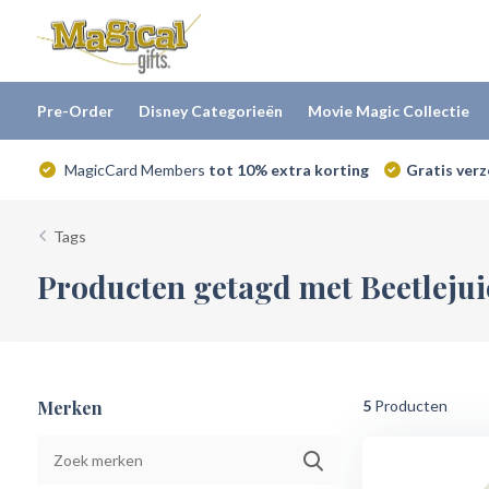
Pre-Order
Disney Categorieën
Movie Magic Collectie
MagicCard Members
tot 10% extra korting
Gratis ver
Tags
Producten getagd met Beetlejui
Merken
5
Producten