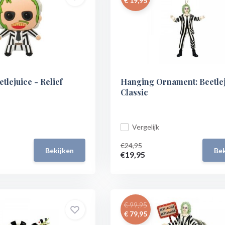
€ 19,95
tlejuice - Relief
Hanging Ornament: Beetlej
Classic
Vergelijk
€24,95
Bekijken
Bek
€19,95
€ 99,95
€ 79,95