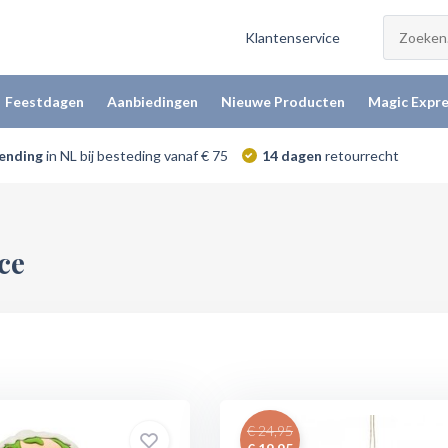
Klantenservice
Feestdagen
Aanbiedingen
Nieuwe Producten
Magic Expre
zending
in NL bij besteding vanaf € 75
14 dagen
retourrecht
ce
€ 24,95