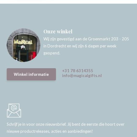
Onze winkel
Wij zijn gevestigd aan de Groenmarkt 203 - 205
in Dordrecht en wij zijn 6 dagen per week
geopend.
+31 78 6314355
Winkel informatie
info@magicalgifts.nl
Schrijf je in voor onze nieuwsbrief. Jij bent de eerste die hoort over
nieuwe productreleases, acties en aanbiedingen!