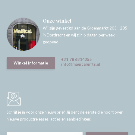
Onze winkel
Wij zijn gevestigd aan de Groenmarkt 203 - 205
in Dordrecht en wij zijn 6 dagen per week
geopend.
+31 78 6314355
Winkel informatie
info@magicalgifts.nl
Schrijf je in voor onze nieuwsbrief. Jij bent de eerste die hoort over
nieuwe productreleases, acties en aanbiedingen!