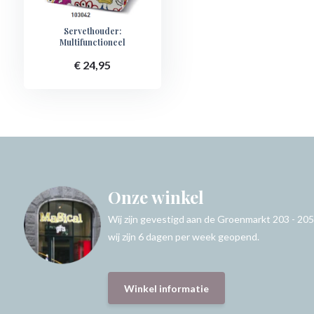
Servethouder:
Multifunctioneel
€ 24,95
Onze winkel
Wij zijn gevestigd aan de Groenmarkt 203 - 205
wij zijn 6 dagen per week geopend.
Winkel informatie