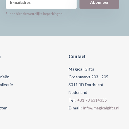
Abonneer
* Lees hier de wettelijke beperkingen
n
Contact
Magical Gifts
rieën
Groenmarkt 203 - 205
llectie
3311 BD Dordrecht
Nederland
Tel:
+31 78 6314355
cten
E-mail:
info@magicalgifts.nl