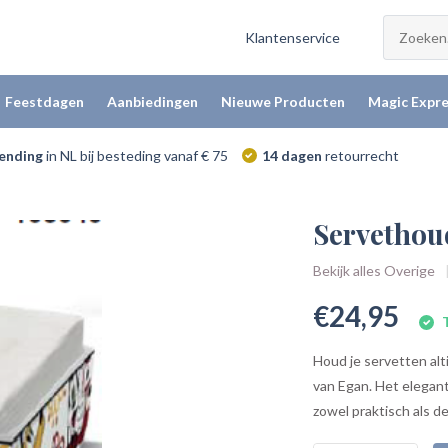
Klantenservice
Feestdagen
Aanbiedingen
Nieuwe Producten
Magic Expre
zending
in NL bij besteding vanaf € 75
14 dagen
retourrecht
Servethou
Bekijk alles Overige
€24,95
T
Houd je servetten alt
van Egan. Het elegante
zowel praktisch als de