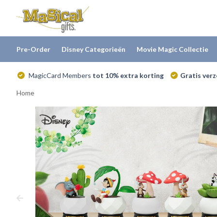
Pre-Order
Disney Categorieën
Movie Magic Collectie
MagicCard Members
tot 10% extra korting
Gratis ver
Home