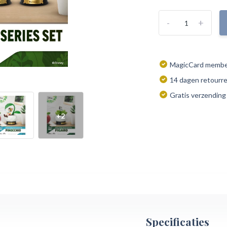
-
+
MagicCard member
14 dagen retourr
Gratis verzending
+2
Specificaties