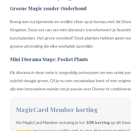
Groene Magie zonder Onderhoud
Breng een rustgevende en vrolijke sfeer op je bureau met de Disne
Kingdom. Deze set van zes mini diorama's transformeert je favorie
kunstplantjes. Het grote voordeel? Deze plantjes hebben geen wat
groene uitstraling die elke werkplek opvrolijkt.
Mini Diorama Stage: Pocket Plants
Elk diorama in deze serie is zorgvuldig ontworpen om een uniek 
subtiel vleugje groen. Of je nu een verzamelaar bent of een origin
zijn een innovatieve manier om je passie voor Disney te combiner
MagicCard Member korting
Als MagicCard Member ontvang je tot
10% korting
op dit item.
account
om jouw persoonlijke prijs te zien. Nog geen member?