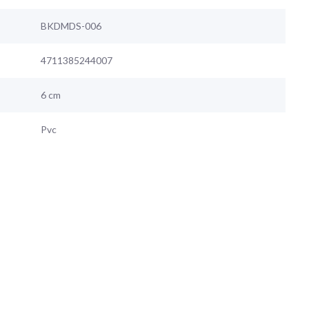
BKDMDS-006
4711385244007
6 cm
Pvc