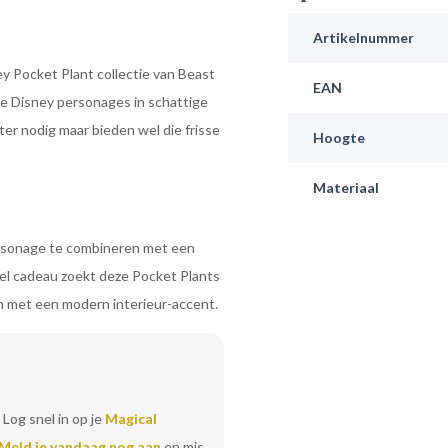
Artikelnummer
y Pocket Plant collectie van Beast
EAN
te Disney personages in schattige
er nodig maar bieden wel die frisse
Hoogte
Materiaal
personage te combineren met een
eel cadeau zoekt deze Pocket Plants
en met een modern interieur-accent.
 Log snel in op je
Magical
Meld je vandaag nog aan
en mis