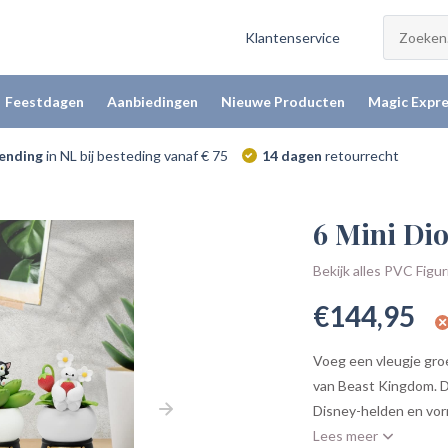
Klantenservice
Feestdagen
Aanbiedingen
Nieuwe Producten
Magic Expre
zending
in NL bij besteding vanaf € 75
14 dagen
retourrecht
6 Mini Dio
Bekijk alles PVC Figu
€144,95
Voeg een vleugje gro
van Beast Kingdom. De
Disney-helden en vorm
Lees meer