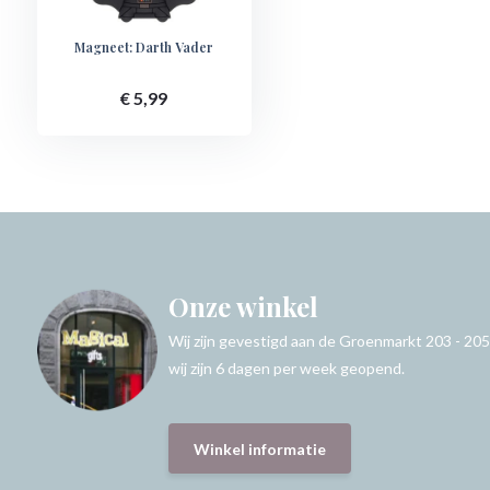
Magneet: Darth Vader
€ 5,99
Onze winkel
Wij zijn gevestigd aan de Groenmarkt 203 - 205
wij zijn 6 dagen per week geopend.
Winkel informatie