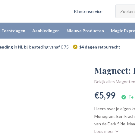
Klantenservice
Feestdagen
Aanbiedingen
Nieuwe Producten
Magic Expre
zending
in NL bij besteding vanaf € 75
14 dagen
retourrecht
Magneet: 
Bekijk alles Magnete
€5,99
Te 
Heers over je eigen 
Monogram. Een kracht
van de Dark Side. Maa
Lees meer