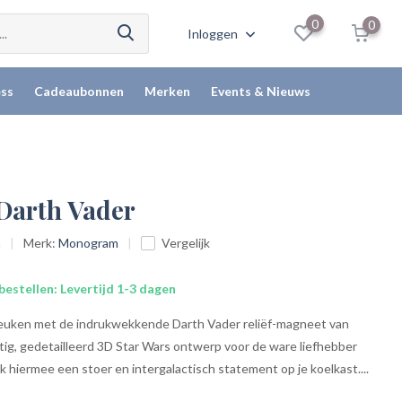
0
0
Inloggen
ss
Cadeaubonnen
Merken
Events & Nieuws
Darth Vader
n
Merk:
Monogram
Vergelijk
bestellen: Levertijd 1-3 dagen
keuken met de indrukwekkende Darth Vader reliëf-magneet van
ig, gedetailleerd 3D Star Wars ontwerp voor de ware liefhebber
k hiermee een stoer en intergalactisch statement op je koelkast....