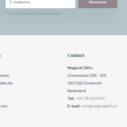
Abonneer
* Lees hier de wettelijke beperkingen
n
Contact
Magical Gifts
rieën
Groenmarkt 203 - 205
llectie
3311 BD Dordrecht
Nederland
Tel:
+31 78 6314355
cten
E-mail:
info@magicalgifts.nl