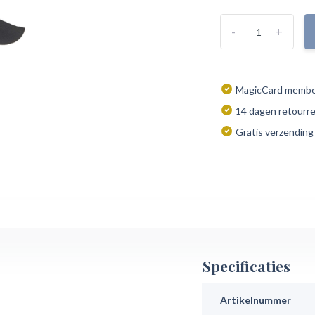
-
+
MagicCard member
14 dagen retourr
Gratis verzending
Specificaties
Artikelnummer