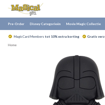
Pre-Order
Disney Categorieën
Movie Magic Collectie
MagicCard Members
tot 10% extra korting
Gratis ver
Home