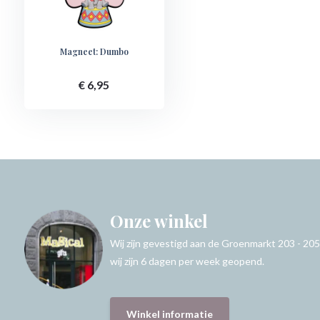
Magneet: Dumbo
€ 6,95
Onze winkel
Wij zijn gevestigd aan de Groenmarkt 203 - 205
wij zijn 6 dagen per week geopend.
Winkel informatie