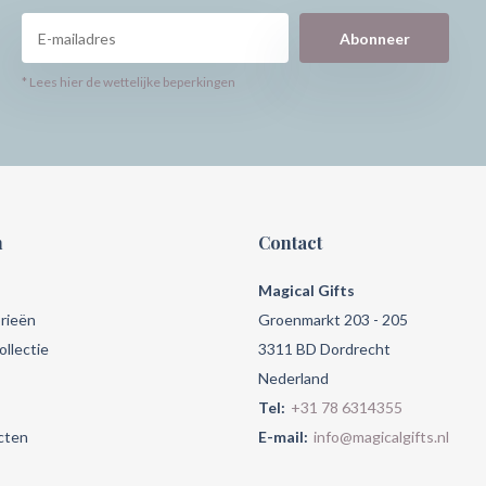
Abonneer
* Lees hier de wettelijke beperkingen
n
Contact
Magical Gifts
rieën
Groenmarkt 203 - 205
llectie
3311 BD Dordrecht
Nederland
Tel:
+31 78 6314355
cten
E-mail:
info@magicalgifts.nl