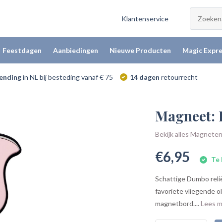
Klantenservice
Feestdagen
Aanbiedingen
Nieuwe Producten
Magic Expre
zending
in NL bij besteding vanaf € 75
14 dagen
retourrecht
Magneet:
Bekijk alles Magnete
€6,95
Te 
Schattige Dumbo rel
favoriete vliegende ol
magnetbord....
Lees 