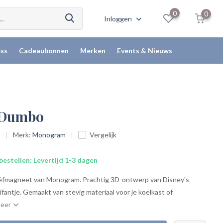
0
0
Inloggen
ss
Cadeaubonnen
Merken
Events & Nieuws
 Dumbo
n
Merk:
Monogram
Vergelijk
bestellen: Levertijd 1-3 dagen
iëfmagneet van Monogram. Prachtig 3D-ontwerp van Disney's
ifantje. Gemaakt van stevig materiaal voor je koelkast of
meer