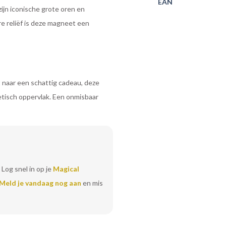
EAN
jn iconische grote oren en
re reliëf is deze magneet een
t naar een schattig cadeau, deze
etisch oppervlak. Een onmisbaar
 Log snel in op je
Magical
Meld je vandaag nog aan
en mis