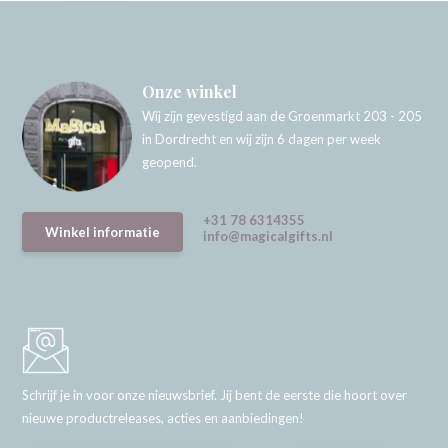
Onze winkel
Wij zijn gevestigd aan de Groenmarkt 203 - 205
in Dordrecht en wij zijn 6 dagen per week
geopend.
+31 78 6314355
Winkel informatie
info@magicalgifts.nl
Schrijf je in voor onze nieuwsbrief. Jij bent de eerste die hoort over
nieuwe productreleases, acties en aanbiedingen!