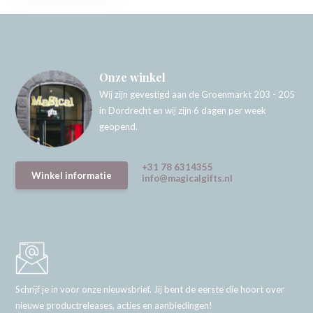
Onze winkel
Wij zijn gevestigd aan de Groenmarkt 203 - 205
in Dordrecht en wij zijn 6 dagen per week
geopend.
+31 78 6314355
Winkel informatie
info@magicalgifts.nl
Schrijf je in voor onze nieuwsbrief. Jij bent de eerste die hoort over
nieuwe productreleases, acties en aanbiedingen!