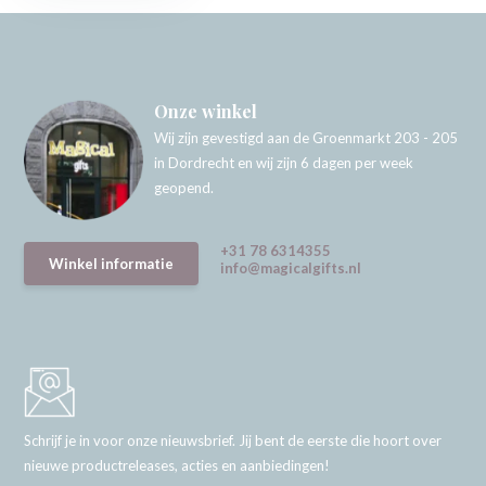
Onze winkel
Wij zijn gevestigd aan de Groenmarkt 203 - 205
in Dordrecht en wij zijn 6 dagen per week
geopend.
+31 78 6314355
Winkel informatie
info@magicalgifts.nl
Schrijf je in voor onze nieuwsbrief. Jij bent de eerste die hoort over
nieuwe productreleases, acties en aanbiedingen!