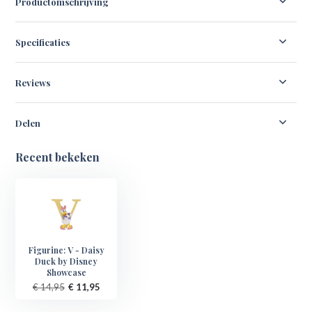
Productomschrijving
Specificaties
Reviews
Delen
Recent bekeken
Figurine: V - Daisy
Duck by Disney
Showcase
€ 14,95
€ 11,95