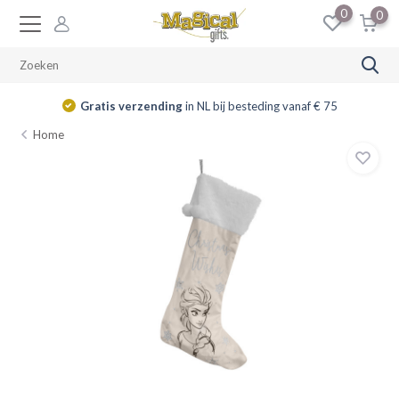
0
0
Gratis verzending
in NL bij besteding vanaf € 75
Home