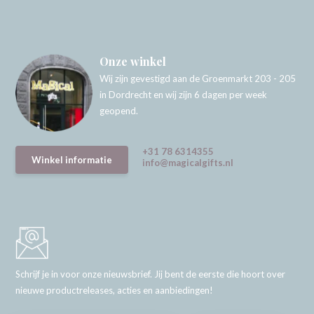
Onze winkel
Wij zijn gevestigd aan de Groenmarkt 203 - 205
in Dordrecht en wij zijn 6 dagen per week
geopend.
+31 78 6314355
Winkel informatie
info@magicalgifts.nl
Schrijf je in voor onze nieuwsbrief. Jij bent de eerste die hoort over
nieuwe productreleases, acties en aanbiedingen!