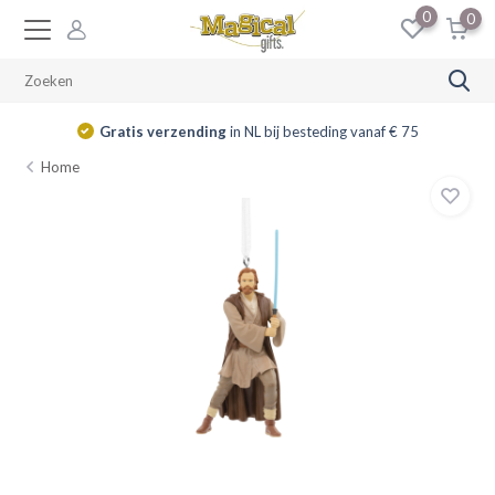
0
0
14 dagen
retourrecht
Home