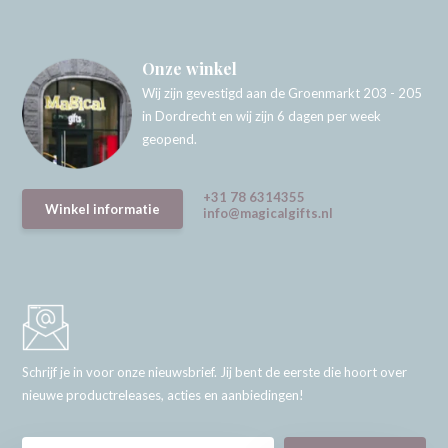
Onze winkel
Wij zijn gevestigd aan de Groenmarkt 203 - 205
in Dordrecht en wij zijn 6 dagen per week
geopend.
+31 78 6314355
Winkel informatie
info@magicalgifts.nl
Schrijf je in voor onze nieuwsbrief. Jij bent de eerste die hoort over
nieuwe productreleases, acties en aanbiedingen!