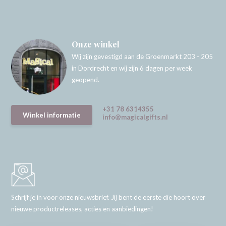
Onze winkel
Wij zijn gevestigd aan de Groenmarkt 203 - 205
in Dordrecht en wij zijn 6 dagen per week
geopend.
+31 78 6314355
Winkel informatie
info@magicalgifts.nl
Schrijf je in voor onze nieuwsbrief. Jij bent de eerste die hoort over
nieuwe productreleases, acties en aanbiedingen!