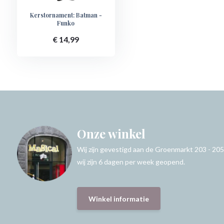
Kerstornament: Batman -
Funko
€ 14,99
Onze winkel
Wij zijn gevestigd aan de Groenmarkt 203 - 205
wij zijn 6 dagen per week geopend.
Winkel informatie