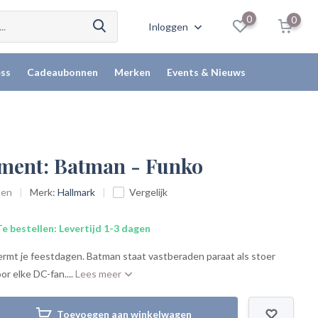
0
0
Inloggen
ss
Cadeaubonnen
Merken
Events & Nieuws
ment: Batman - Funko
ten
Merk:
Hallmark
Vergelijk
e bestellen: Levertijd 1-3 dagen
rmt je feestdagen. Batman staat vastberaden paraat als stoer
or elke DC-fan....
Lees meer
Toevoegen aan winkelwagen