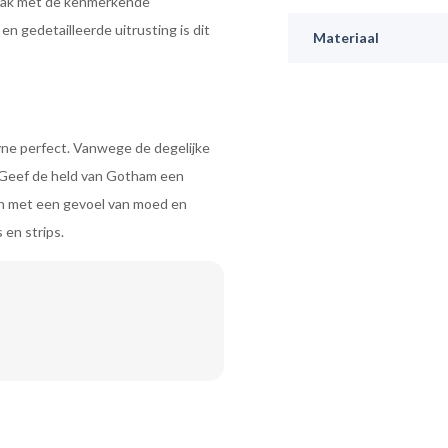
 pak met de kenmerkende
n gedetailleerde uitrusting is dit
Materiaal
yne perfect. Vanwege de degelijke
 Geef de held van Gotham een
en met een gevoel van moed en
 en strips.