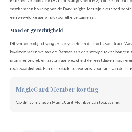
Batman! De iconische DC-held is uitgevoerd in zijn onmiskenbare
vastberaden houding van de Dark Knight. Met zijn oversized hoofd e
een geweldige aanwinst voor elke verzamelaar.
Moed en gerechtigheid
Dit verzamelobject vangt het mysterie en de kracht van Bruce Wa
kwaliteit raden we aan om Batman aan een stevige tak te hangen.
prominente plek en laat zijn aanwezigheid de feestdagen inspirer
rechtvaardigheid. Een essentiële toevoeging voor fans van de films
MagicCard Member korting
Op dit item is
geen MagicCard Member
van toepassing.