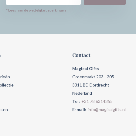
* Lees hier de wettelijke beperkingen
n
Contact
Magical Gifts
rieën
Groenmarkt 203 - 205
llectie
3311 BD Dordrecht
Nederland
Tel:
+31 78 6314355
cten
E-mail:
info@magicalgifts.nl