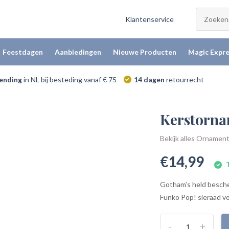
Klantenservice
Feestdagen
Aanbiedingen
Nieuwe Producten
Magic Expre
zending
in NL bij besteding vanaf € 75
14 dagen
retourrecht
Kerstorna
Bekijk alles Ornamen
€14,99
T
Gotham’s held besche
Funko Pop! sieraad vo
-
+