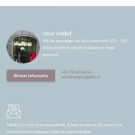
Onze winkel
Wij zijn gevestigd aan de Groenmarkt 203 - 205
in Dordrecht en wij zijn 6 dagen per week
geopend.
+31 78 6314355
Winkel informatie
info@magicalgifts.nl
Schrijf je in voor onze nieuwsbrief. Jij bent de eerste die hoort over
nieuwe productreleases, acties en aanbiedingen!