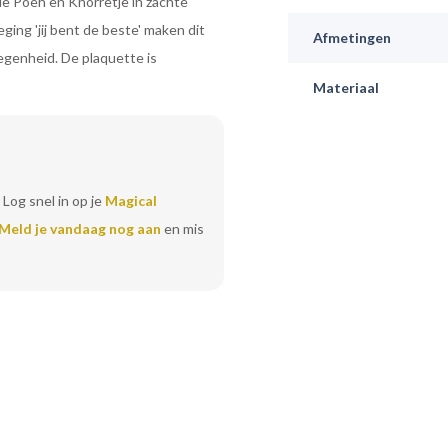
 de Poeh en Knorretje in zachte
ging 'jij bent de beste' maken dit
Afmetingen
genheid. De plaquette is
Materiaal
 Log snel in op je
Magical
Meld je vandaag nog aan
en mis