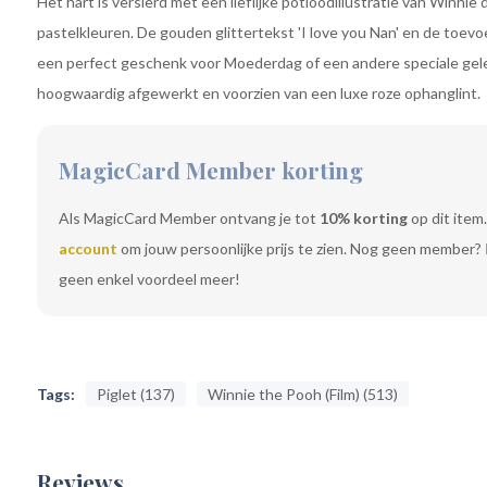
Het hart is versierd met een lieflijke potloodillustratie van Winnie
pastelkleuren. De gouden glittertekst 'I love you Nan' en de toevoe
een perfect geschenk voor Moederdag of een andere speciale gele
hoogwaardig afgewerkt en voorzien van een luxe roze ophanglint.
MagicCard Member korting
Als MagicCard Member ontvang je tot
10% korting
op dit item.
account
om jouw persoonlijke prijs te zien. Nog geen member?
geen enkel voordeel meer!
Tags:
Piglet (137)
Winnie the Pooh (Film) (513)
Reviews