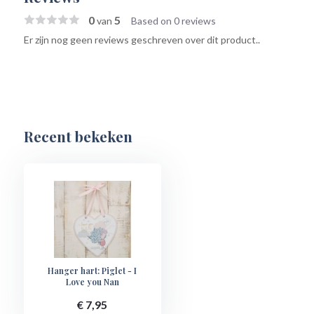
0
5
van
Based on 0 reviews
Er zijn nog geen reviews geschreven over dit product..
Recent bekeken
Hanger hart: Piglet - I
Love you Nan
€ 7,95