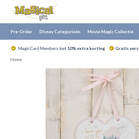
Pre-Order
Disney Categorieën
Movie Magic Collectie
MagicCard Members
tot 10% extra korting
Gratis ver
Home