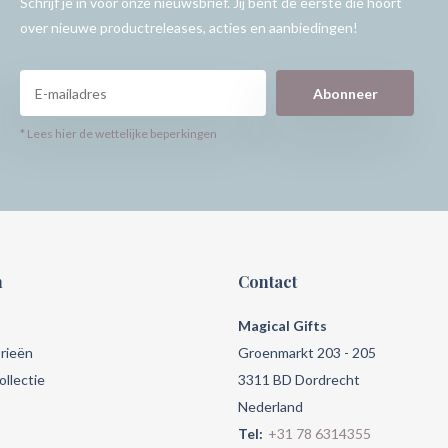
Schrijf je in voor onze nieuwsbrief. Jij bent de eerste die hoort
over nieuwe productreleases, acties en aanbiedingen!
Abonneer
* Lees hier de wettelijke beperkingen
n
Contact
Magical Gifts
rieën
Groenmarkt 203 - 205
llectie
3311 BD Dordrecht
Nederland
Tel:
+31 78 6314355