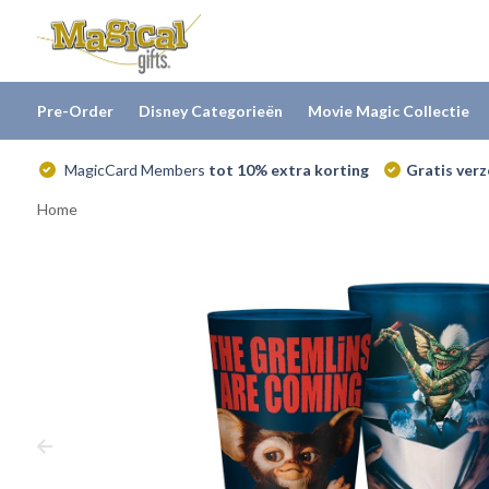
Pre-Order
Disney Categorieën
Movie Magic Collectie
MagicCard Members
tot 10% extra korting
Gratis ver
Home