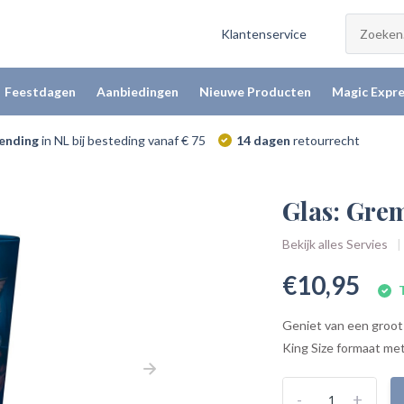
Klantenservice
Feestdagen
Aanbiedingen
Nieuwe Producten
Magic Expre
zending
in NL bij besteding vanaf € 75
14 dagen
retourrecht
Glas: Gre
Bekijk alles Servies
€10,95
T
Geniet van een groot 
King Size formaat met 
-
+