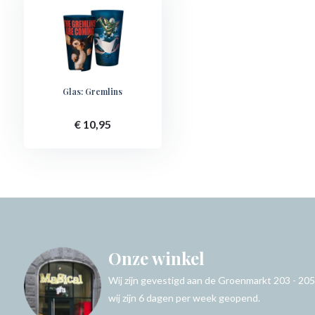
Glas: Gremlins
€ 10,95
Onze winkel
Wij zijn gevestigd aan de Groenmarkt 203 - 205
wij zijn 6 dagen per week geopend.