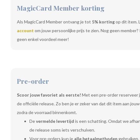
MagicCard Member korting
Als MagicCard Member ontvang je tot
5% korting
op dit item. 
account
om jouw persoonlijke prijs te zien. Nog geen member?
geen enkel voordeel meer!
Pre-order
Scoor jouw favoriet als eerste!
Met een pre-order reserveer j
de officiële release. Zo ben je er zeker van dat dit item aan jo
zodra de voorraad binnenkomt.
De
vermelde levertijd
is een schatting. Omdat we afhanke
de release soms iets verschuiven.
Voor pre-orders kun je
alle betaalmethoden
gebruiken, 