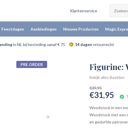
Klantenservice
Feestdagen
Aanbiedingen
Nieuwe Producten
Magic Expre
zending
in NL bij besteding vanaf € 75
14 dagen
retourrecht
Figurine:
PRE ORDER
Bekijk alles Beelden
€39,95
€31,95
T
Woodstock in een mode
Woodstock met een reu
en gedurfde patronen d