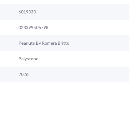
6019030
028399506798
Peanuts By Romera Britto
Polystone
2026