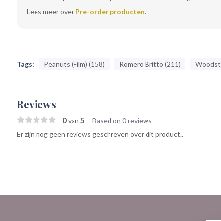
Lees meer over
Pre-order producten
.
Tags:
Peanuts (Film) (158)
Romero Britto (211)
Woodsto
Reviews
0
5
van
Based on 0 reviews
Er zijn nog geen reviews geschreven over dit product..