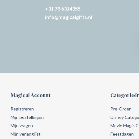
+31 78 6314355
info@magicalgifts.nl
Magical Account
Categorieë
Registreren
Pre-Order
Mijn bestellingen
Disney Catego
Mijn vragen
Movie Magic Co
Mijn verlanglijst
Feestdagen