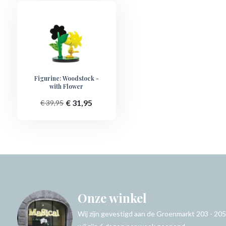
Figurine: Woodstock -
with Flower
€ 31,95
€ 39,95
Onze winkel
Wij zijn gevestigd aan de Groenmarkt 203 - 205