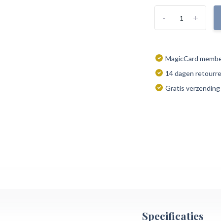
-
+
MagicCard member
14 dagen retourr
Gratis verzending
Specificaties