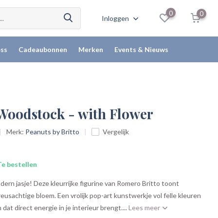
0
0
Inloggen
ss
Cadeaubonnen
Merken
Events & Nieuws
 Woodstock - with Flower
Merk:
Peanuts by Britto
Vergelijk
e bestellen
rn jasje! Deze kleurrijke figurine van Romero Britto toont
sachtige bloem. Een vrolijk pop-art kunstwerkje vol felle kleuren
at direct energie in je interieur brengt....
Lees meer