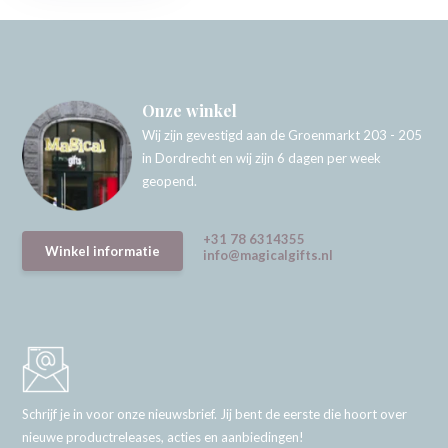
Onze winkel
Wij zijn gevestigd aan de Groenmarkt 203 - 205
in Dordrecht en wij zijn 6 dagen per week
geopend.
+31 78 6314355
Winkel informatie
info@magicalgifts.nl
Schrijf je in voor onze nieuwsbrief. Jij bent de eerste die hoort over
nieuwe productreleases, acties en aanbiedingen!