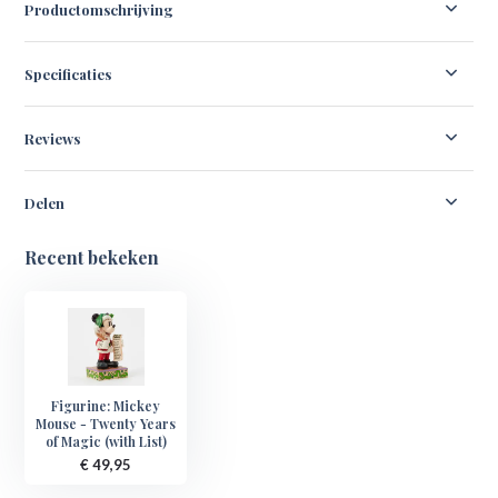
Productomschrijving
Specificaties
Reviews
Delen
Recent bekeken
Figurine: Mickey
Mouse - Twenty Years
of Magic (with List)
€ 49,95