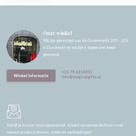
Onze winkel
Wij zijn gevestigd aan de Groenmarkt 203 - 205
in Dordrecht en wij zijn 6 dagen per week
geopend.
+31 78 6314355
Winkel informatie
info@magicalgifts.nl
Schrijf je in voor onze nieuwsbrief. Jij bent de eerste die hoort over
nieuwe productreleases, acties en aanbiedingen!