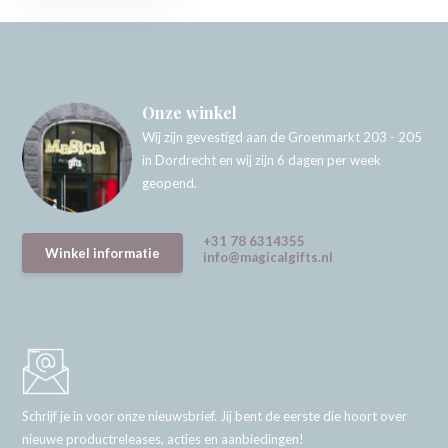
Onze winkel
Wij zijn gevestigd aan de Groenmarkt 203 - 205
in Dordrecht en wij zijn 6 dagen per week
geopend.
+31 78 6314355
Winkel informatie
info@magicalgifts.nl
Schrijf je in voor onze nieuwsbrief. Jij bent de eerste die hoort over
nieuwe productreleases, acties en aanbiedingen!