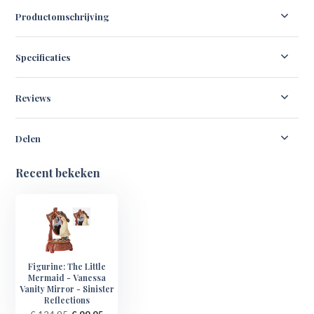
Productomschrijving
Specificaties
Reviews
Delen
Recent bekeken
Figurine: The Little
Mermaid - Vanessa
Vanity Mirror - Sinister
Reflections