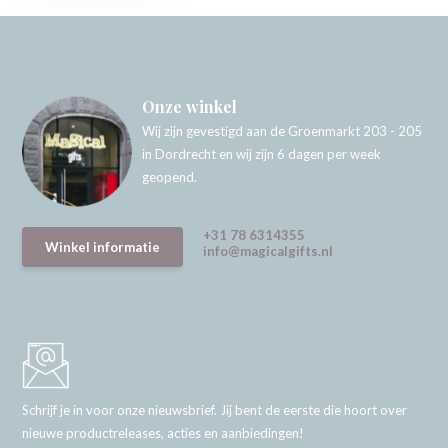
Onze winkel
Wij zijn gevestigd aan de Groenmarkt 203 - 205
in Dordrecht en wij zijn 6 dagen per week
geopend.
+31 78 6314355
Winkel informatie
info@magicalgifts.nl
Schrijf je in voor onze nieuwsbrief. Jij bent de eerste die hoort over
nieuwe productreleases, acties en aanbiedingen!