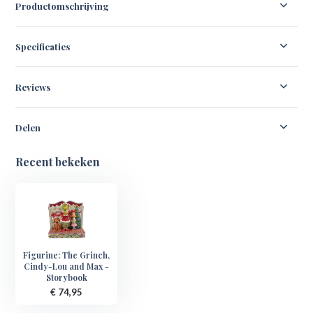
Productomschrijving
Specificaties
Reviews
Delen
Recent bekeken
Figurine: The Grinch,
Cindy-Lou and Max -
Storybook
€ 74,95