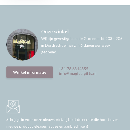
Onze winkel
Wij zijn gevestigd aan de Groenmarkt 203 - 205
in Dordrecht en wij zijn 6 dagen per week
geopend.
+31 78 6314355
Winkel informatie
info@magicalgifts.nl
Schrijf je in voor onze nieuwsbrief. Jij bent de eerste die hoort over
nieuwe productreleases, acties en aanbiedingen!