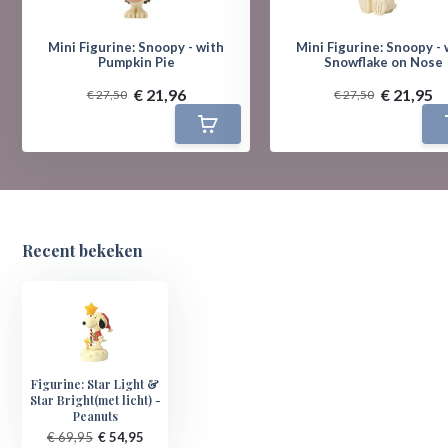
Mini Figurine: Snoopy - with
Mini Figurine: Snoopy - 
Pumpkin Pie
Snowflake on Nose
€ 21,96
€ 21,95
€ 27,50
€ 27,50
Recent bekeken
Figurine: Star Light &
Star Bright(met licht) -
Peanuts
€ 69,95
€ 54,95