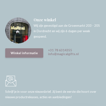
Onze winkel
Wij zijn gevestigd aan de Groenmarkt 203 - 205
in Dordrecht en wij zijn 6 dagen per week
geopend.
+31 78 6314355
Winkel informatie
info@magicalgifts.nl
Schrijf je in voor onze nieuwsbrief. Jij bent de eerste die hoort over
nieuwe productreleases, acties en aanbiedingen!