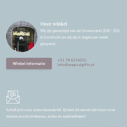
Onze winkel
Wij zijn gevestigd aan de Groenmarkt 203 - 205
in Dordrecht en wij zijn 6 dagen per week
geopend.
+31 78 6314355
Winkel informatie
info@magicalgifts.nl
Schrijf je in voor onze nieuwsbrief. Jij bent de eerste die hoort over
nieuwe productreleases, acties en aanbiedingen!