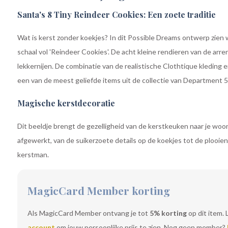
Santa's 8 Tiny Reindeer Cookies: Een zoete traditie
Wat is kerst zonder koekjes? In dit Possible Dreams ontwerp zien
schaal vol 'Reindeer Cookies'. De acht kleine rendieren van de arre
lekkernijen. De combinatie van de realistische Clothtique kleding e
een van de meest geliefde items uit de collectie van Department 5
Magische kerstdecoratie
Dit beeldje brengt de gezelligheid van de kerstkeuken naar je woo
afgewerkt, van de suikerzoete details op de koekjes tot de plooie
kerstman.
MagicCard Member korting
Als MagicCard Member ontvang je tot
5% korting
op dit item. 
account
om jouw persoonlijke prijs te zien. Nog geen member?