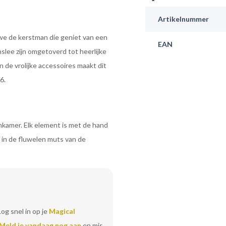
Artikelnummer
 we de kerstman die geniet van een
EAN
nslee zijn omgetoverd tot heerlijke
n de vrolijke accessoires maakt dit
6.
nkamer. Elk element is met de hand
n in de fluwelen muts van de
Log snel in op je
Magical
Meld je vandaag nog aan
en mis