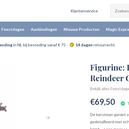
Klantenservice
Feestdagen
Aanbiedingen
Nieuwe Producten
Magic Expre
zending
in NL bij besteding vanaf € 75
14 dagen
retourrecht
Figurine: 
Reindeer 
Bekijk alles Feestdag
€69,50
T
De kerstman geniet va
gedetailleerd met ech
kerst....
Lees meer