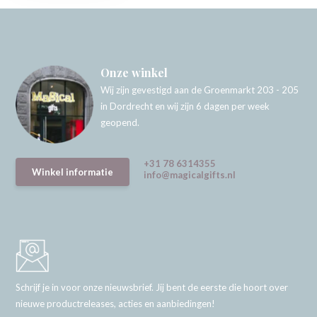
Onze winkel
Wij zijn gevestigd aan de Groenmarkt 203 - 205
in Dordrecht en wij zijn 6 dagen per week
geopend.
+31 78 6314355
Winkel informatie
info@magicalgifts.nl
Schrijf je in voor onze nieuwsbrief. Jij bent de eerste die hoort over
nieuwe productreleases, acties en aanbiedingen!