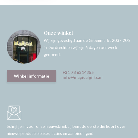
Onze winkel
Wij zijn gevestigd aan de Groenmarkt 203 - 205
in Dordrecht en wij zijn 6 dagen per week
geopend.
+31 78 6314355
Winkel informatie
info@magicalgifts.nl
Schrijf je in voor onze nieuwsbrief. Jij bent de eerste die hoort over
nieuwe productreleases, acties en aanbiedingen!