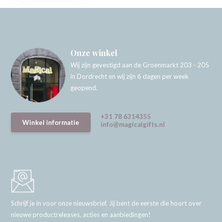
Onze winkel
Wij zijn gevestigd aan de Groenmarkt 203 - 205
in Dordrecht en wij zijn 6 dagen per week
geopend.
+31 78 6314355
Winkel informatie
info@magicalgifts.nl
Schrijf je in voor onze nieuwsbrief. Jij bent de eerste die hoort over
nieuwe productreleases, acties en aanbiedingen!