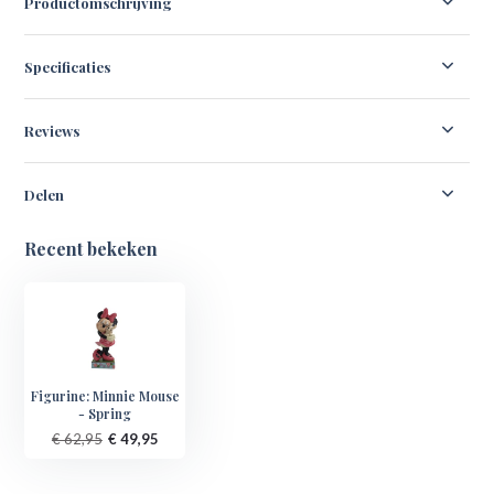
Productomschrijving
Specificaties
Reviews
Delen
Recent bekeken
Figurine: Minnie Mouse
- Spring
€ 62,95
€ 49,95