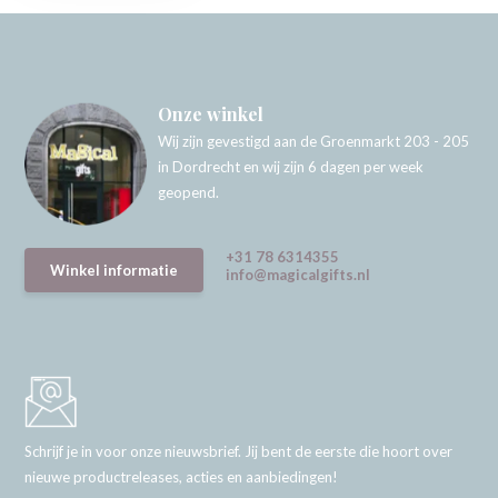
Onze winkel
Wij zijn gevestigd aan de Groenmarkt 203 - 205
in Dordrecht en wij zijn 6 dagen per week
geopend.
+31 78 6314355
Winkel informatie
info@magicalgifts.nl
Schrijf je in voor onze nieuwsbrief. Jij bent de eerste die hoort over
nieuwe productreleases, acties en aanbiedingen!