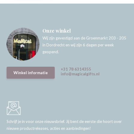
Onze winkel
Wij zijn gevestigd aan de Groenmarkt 203 - 205
in Dordrecht en wij zijn 6 dagen per week
geopend.
+31 78 6314355
Winkel informatie
info@magicalgifts.nl
Schrijf je in voor onze nieuwsbrief. Jij bent de eerste die hoort over
nieuwe productreleases, acties en aanbiedingen!